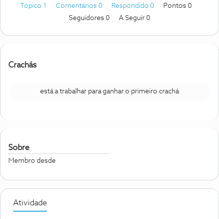
Tópico 1
Comentários 0
Respondido 0
Pontos 0
Seguidores
0
A Seguir
0
Crachás
está a trabalhar para ganhar o primeiro crachá
Sobre
Membro desde
Atividade