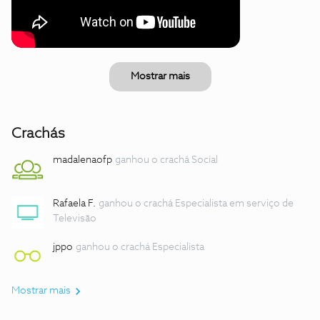
Mostrar mais
Crachás
madalenaofp
ganhou o crachá Social
Rafaela F.
ganhou o crachá Especialista em serviço de
Televisão
jppo
ganhou o crachá Especialista
Mostrar mais