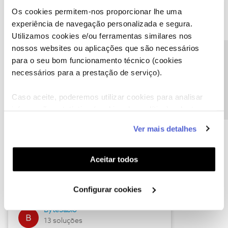
Os cookies permitem-nos proporcionar lhe uma
experiência de navegação personalizada e segura.
Utilizamos cookies e/ou ferramentas similares nos
Descubra as novidades de julho
nossos websites ou aplicações que são necessários
Precisa de ajuda?
para o seu bom funcionamento técnico (cookies
necessários para a prestação de serviço).
Caso aceite, poderemos utilizar cookies para analisar
informação estatística (cookies de analítica), adaptar
este serviço às suas preferências e apresentar-lhe
Ver mais detalhes
funcionalidades (cookies de personalização e
funcionalidade) e adaptar anúncios aos seus interesses
(cookies de publicidade personalizada). Pode gerir a
Hall of Fame de julho
Aceitar todos
utilização dos cookies clicando em "
Configurar
Guimas
Cookies
".
Configurar cookies
17 soluções
ByteSábio
13 soluções