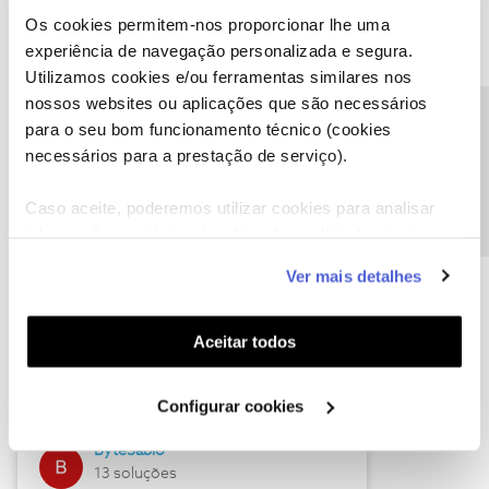
Os cookies permitem-nos proporcionar lhe uma
experiência de navegação personalizada e segura.
Utilizamos cookies e/ou ferramentas similares nos
Descubra as novidades de julho
nossos websites ou aplicações que são necessários
Precisa de ajuda?
para o seu bom funcionamento técnico (cookies
necessários para a prestação de serviço).
Caso aceite, poderemos utilizar cookies para analisar
informação estatística (cookies de analítica), adaptar
este serviço às suas preferências e apresentar-lhe
Ver mais detalhes
funcionalidades (cookies de personalização e
funcionalidade) e adaptar anúncios aos seus interesses
(cookies de publicidade personalizada). Pode gerir a
Hall of Fame de julho
Aceitar todos
utilização dos cookies clicando em "
Configurar
Guimas
Cookies
".
Configurar cookies
17 soluções
ByteSábio
13 soluções