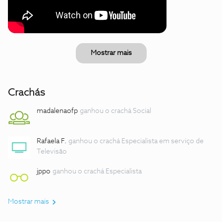
Mostrar mais
Crachás
madalenaofp
ganhou o crachá Social
Rafaela F.
ganhou o crachá Especialista em serviço de
Televisão
jppo
ganhou o crachá Especialista
Mostrar mais