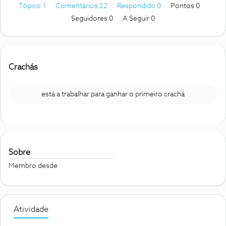
Tópico 1
Comentários 22
Respondido 0
Pontos 0
Seguidores
0
A Seguir
0
Crachás
está a trabalhar para ganhar o primeiro crachá
Sobre
Membro desde
Atividade