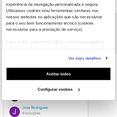
experiência de navegação personalizada e segura.
Utilizamos cookies e/ou ferramentas similares nos
nossos websites ou aplicações que são necessários
Descubra as novidades de junho
Precisa de ajuda?
para o seu bom funcionamento técnico (cookies
necessários para a prestação de serviço).
Caso aceite, poderemos utilizar cookies para analisar
informação estatística (cookies de analítica), adaptar
este serviço às suas preferências e apresentar-lhe
Ver mais detalhes
funcionalidades (cookies de personalização e
funcionalidade) e adaptar anúncios aos seus interesses
(cookies de publicidade personalizada). Pode gerir a
Aceitar todos
utilização dos cookies clicando em "
Configurar
Hall of Fame de junho
Cookies
".
Configurar cookies
Guimas
12 soluções
Jose Rodrigues
8 soluções