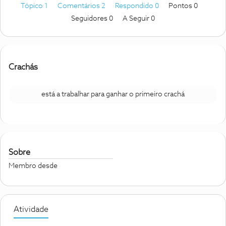
Tópico 1
Comentários 2
Respondido 0
Pontos 0
Seguidores
0
A Seguir
0
Crachás
está a trabalhar para ganhar o primeiro crachá
Sobre
Membro desde
Atividade