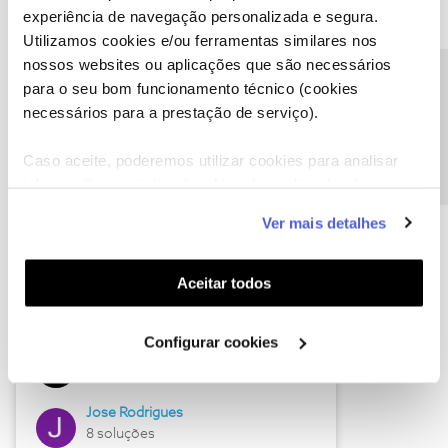
experiência de navegação personalizada e segura.
Utilizamos cookies e/ou ferramentas similares nos
nossos websites ou aplicações que são necessários
Descubra as novidades de junho
Precisa de ajuda?
para o seu bom funcionamento técnico (cookies
necessários para a prestação de serviço).
Caso aceite, poderemos utilizar cookies para analisar
informação estatística (cookies de analítica), adaptar
este serviço às suas preferências e apresentar-lhe
Ver mais detalhes
funcionalidades (cookies de personalização e
funcionalidade) e adaptar anúncios aos seus interesses
(cookies de publicidade personalizada). Pode gerir a
Aceitar todos
utilização dos cookies clicando em "
Configurar
Hall of Fame de junho
Cookies
".
Configurar cookies
Guimas
12 soluções
Jose Rodrigues
8 soluções