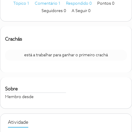
Tópico 1
Comentário 1
Respondido 0
Pontos 0
Seguidores
0
A Seguir
0
Crachás
está a trabalhar para ganhar o primeiro crachá
Sobre
Membro desde
Atividade