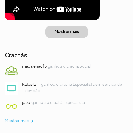
Mostrar mais
Crachás
madalenaofp
ganhou o crachá Social
Rafaela F.
ganhou o crachá Especialista em serviço de
Televisão
jppo
ganhou o crachá Especialista
Mostrar mais