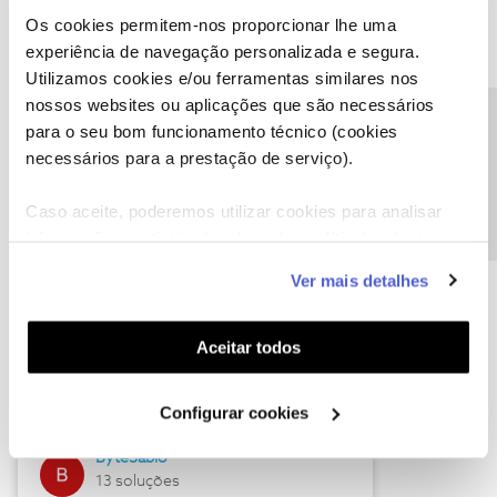
Os cookies permitem-nos proporcionar lhe uma
experiência de navegação personalizada e segura.
Utilizamos cookies e/ou ferramentas similares nos
Descubra as novidades de julho
nossos websites ou aplicações que são necessários
Precisa de ajuda?
para o seu bom funcionamento técnico (cookies
necessários para a prestação de serviço).
Caso aceite, poderemos utilizar cookies para analisar
informação estatística (cookies de analítica), adaptar
este serviço às suas preferências e apresentar-lhe
Ver mais detalhes
funcionalidades (cookies de personalização e
funcionalidade) e adaptar anúncios aos seus interesses
(cookies de publicidade personalizada). Pode gerir a
Hall of Fame de julho
Aceitar todos
utilização dos cookies clicando em "
Configurar
Guimas
Cookies
".
Configurar cookies
17 soluções
ByteSábio
13 soluções