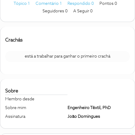
Tópico 1
Comentário 1
Respondido 0
Pontos 0
Seguidores
0
A Seguir
0
Crachás
está a trabalhar para ganhar o primeiro crachá
Sobre
Membro desde
Sobre mim
Engenheiro Têxtil, PhD
Assinatura
João Domingues