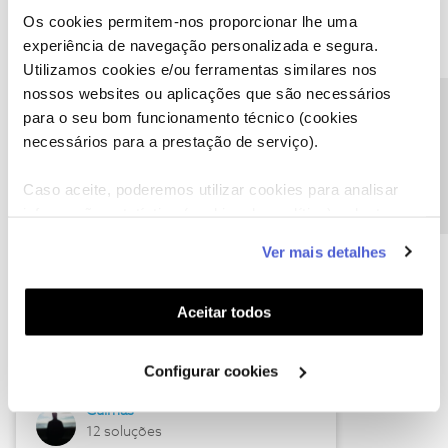
Os cookies permitem-nos proporcionar lhe uma
experiência de navegação personalizada e segura.
Utilizamos cookies e/ou ferramentas similares nos
nossos websites ou aplicações que são necessários
Precisa de ajuda?
para o seu bom funcionamento técnico (cookies
Descubra as novidades de junho
necessários para a prestação de serviço).
Caso aceite, poderemos utilizar cookies para analisar
informação estatística (cookies de analítica), adaptar
este serviço às suas preferências e apresentar-lhe
Ver mais detalhes
funcionalidades (cookies de personalização e
funcionalidade) e adaptar anúncios aos seus interesses
(cookies de publicidade personalizada). Pode gerir a
Aceitar todos
utilização dos cookies clicando em "
Configurar
Cookies
".
Hall of Fame de junho
Configurar cookies
Guimas
12 soluções