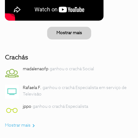
Mostrar mais
Crachás
madalenaofp
ganhou o crachá Social
Rafaela F.
ganhou o crachá Especialista em serviço de
Televisão
jppo
ganhou o crachá Especialista
Mostrar mais