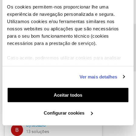
Os cookies permitem-nos proporcionar lhe uma
experiência de navegação personalizada e segura.
Utilizamos cookies e/ou ferramentas similares nos
Descubra as novidades de julho
nossos websites ou aplicações que são necessários
Precisa de ajuda?
para o seu bom funcionamento técnico (cookies
necessários para a prestação de serviço).
Caso aceite, poderemos utilizar cookies para analisar
informação estatística (cookies de analítica), adaptar
este serviço às suas preferências e apresentar-lhe
Ver mais detalhes
funcionalidades (cookies de personalização e
funcionalidade) e adaptar anúncios aos seus interesses
(cookies de publicidade personalizada). Pode gerir a
Hall of Fame de julho
Aceitar todos
utilização dos cookies clicando em "
Configurar
Guimas
Cookies
".
Configurar cookies
17 soluções
ByteSábio
13 soluções