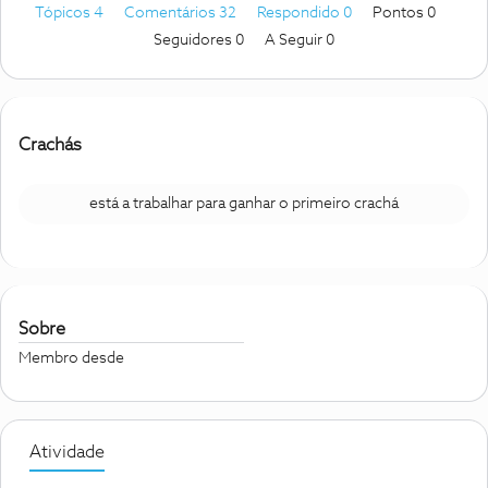
Tópicos 4
Comentários 32
Respondido 0
Pontos 0
Seguidores
0
A Seguir
0
Crachás
está a trabalhar para ganhar o primeiro crachá
Sobre
Membro desde
Atividade