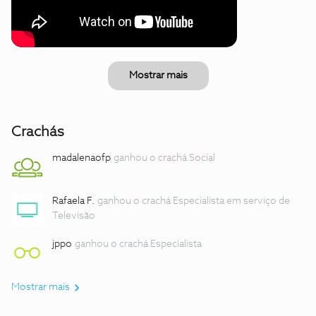
Mostrar mais
Crachás
madalenaofp
ganhou o crachá Social
Rafaela F.
ganhou o crachá Especialista em serviço de
Televisão
jppo
ganhou o crachá Especialista
Mostrar mais