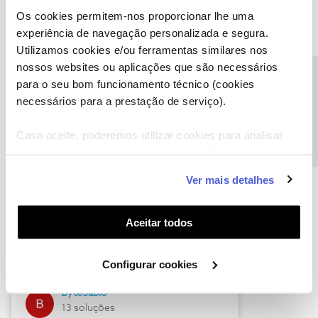
Os cookies permitem-nos proporcionar lhe uma
experiência de navegação personalizada e segura.
Utilizamos cookies e/ou ferramentas similares nos
Descubra as novidades de julho
nossos websites ou aplicações que são necessários
Precisa de ajuda?
para o seu bom funcionamento técnico (cookies
necessários para a prestação de serviço).
Caso aceite, poderemos utilizar cookies para analisar
informação estatística (cookies de analítica), adaptar
este serviço às suas preferências e apresentar-lhe
Ver mais detalhes
funcionalidades (cookies de personalização e
funcionalidade) e adaptar anúncios aos seus interesses
(cookies de publicidade personalizada). Pode gerir a
Hall of Fame de julho
Aceitar todos
utilização dos cookies clicando em "
Configurar
Guimas
Cookies
".
Configurar cookies
17 soluções
ByteSábio
13 soluções