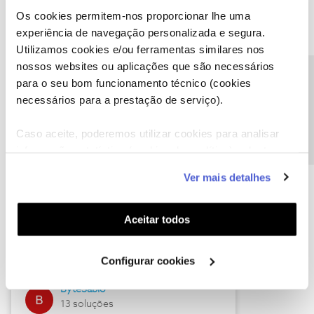
Os cookies permitem-nos proporcionar lhe uma
experiência de navegação personalizada e segura.
Utilizamos cookies e/ou ferramentas similares nos
Descubra as novidades de julho
nossos websites ou aplicações que são necessários
Precisa de ajuda?
para o seu bom funcionamento técnico (cookies
necessários para a prestação de serviço).
Caso aceite, poderemos utilizar cookies para analisar
informação estatística (cookies de analítica), adaptar
este serviço às suas preferências e apresentar-lhe
Ver mais detalhes
funcionalidades (cookies de personalização e
funcionalidade) e adaptar anúncios aos seus interesses
(cookies de publicidade personalizada). Pode gerir a
Hall of Fame de julho
Aceitar todos
utilização dos cookies clicando em "
Configurar
Guimas
Cookies
".
Configurar cookies
17 soluções
ByteSábio
13 soluções