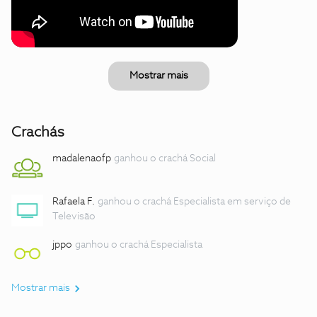
Mostrar mais
Crachás
madalenaofp
ganhou o crachá Social
Rafaela F.
ganhou o crachá Especialista em serviço de
Televisão
jppo
ganhou o crachá Especialista
Mostrar mais