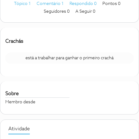
Tópico 1
Comentário 1
Respondido 0
Pontos 0
Seguidores
0
A Seguir
0
Crachás
está a trabalhar para ganhar o primeiro crachá
Sobre
Membro desde
Atividade