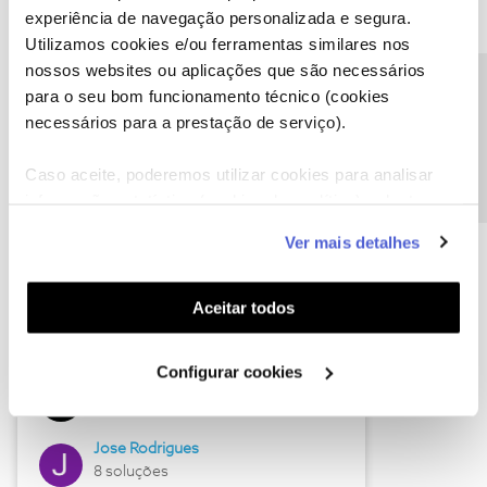
experiência de navegação personalizada e segura.
Utilizamos cookies e/ou ferramentas similares nos
nossos websites ou aplicações que são necessários
Descubra as novidades de junho
Precisa de ajuda?
para o seu bom funcionamento técnico (cookies
necessários para a prestação de serviço).
Caso aceite, poderemos utilizar cookies para analisar
informação estatística (cookies de analítica), adaptar
este serviço às suas preferências e apresentar-lhe
Ver mais detalhes
funcionalidades (cookies de personalização e
funcionalidade) e adaptar anúncios aos seus interesses
(cookies de publicidade personalizada). Pode gerir a
Aceitar todos
utilização dos cookies clicando em "
Configurar
Hall of Fame de junho
Cookies
".
Configurar cookies
Guimas
12 soluções
Jose Rodrigues
8 soluções