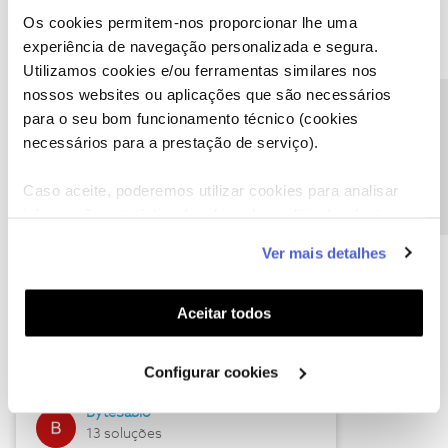
Os cookies permitem-nos proporcionar lhe uma
experiência de navegação personalizada e segura.
Utilizamos cookies e/ou ferramentas similares nos
Descubra as novidades de julho
nossos websites ou aplicações que são necessários
Precisa de ajuda?
para o seu bom funcionamento técnico (cookies
necessários para a prestação de serviço).
Caso aceite, poderemos utilizar cookies para analisar
informação estatística (cookies de analítica), adaptar
este serviço às suas preferências e apresentar-lhe
Ver mais detalhes
funcionalidades (cookies de personalização e
funcionalidade) e adaptar anúncios aos seus interesses
(cookies de publicidade personalizada). Pode gerir a
Hall of Fame de julho
Aceitar todos
utilização dos cookies clicando em "
Configurar
Guimas
Cookies
".
Configurar cookies
17 soluções
ByteSábio
13 soluções