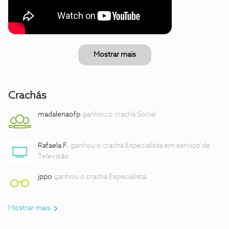
Mostrar mais
Crachás
madalenaofp
ganhou o crachá Social
Rafaela F.
ganhou o crachá Especialista em serviço de
Televisão
jppo
ganhou o crachá Especialista
Mostrar mais