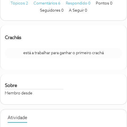
Tópicos 2
Comentários 6
Respondido 0
Pontos 0
Seguidores
0
A Seguir
0
Crachás
está a trabalhar para ganhar o primeiro crachá
Sobre
Membro desde
Atividade