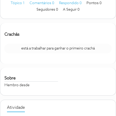
Tópico 1
Comentários 0
Respondido 0
Pontos 0
Seguidores
0
A Seguir
0
Crachás
está a trabalhar para ganhar o primeiro crachá
Sobre
Membro desde
Atividade