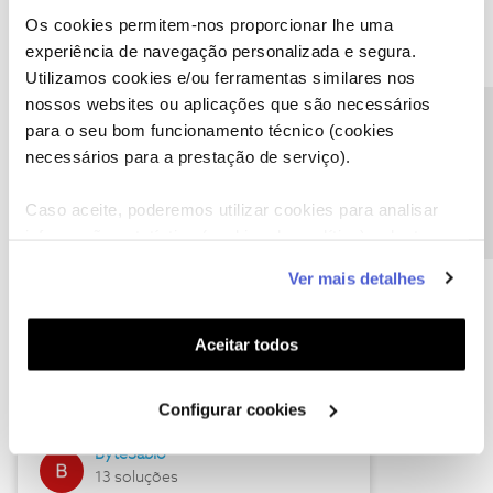
Os cookies permitem-nos proporcionar lhe uma
experiência de navegação personalizada e segura.
Utilizamos cookies e/ou ferramentas similares nos
Descubra as novidades de julho
nossos websites ou aplicações que são necessários
Precisa de ajuda?
para o seu bom funcionamento técnico (cookies
necessários para a prestação de serviço).
Caso aceite, poderemos utilizar cookies para analisar
informação estatística (cookies de analítica), adaptar
este serviço às suas preferências e apresentar-lhe
Ver mais detalhes
funcionalidades (cookies de personalização e
funcionalidade) e adaptar anúncios aos seus interesses
(cookies de publicidade personalizada). Pode gerir a
Hall of Fame de julho
Aceitar todos
utilização dos cookies clicando em "
Configurar
Guimas
Cookies
".
Configurar cookies
17 soluções
ByteSábio
13 soluções