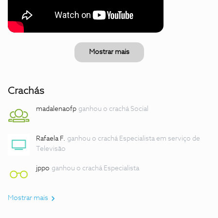
Mostrar mais
Crachás
madalenaofp
ganhou o crachá Social
Rafaela F.
ganhou o crachá Especialista em serviço de
Televisão
jppo
ganhou o crachá Especialista
Mostrar mais