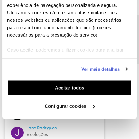
experiência de navegação personalizada e segura.
Utilizamos cookies e/ou ferramentas similares nos
nossos websites ou aplicações que são necessários
Descubra as novidades de junho
Precisa de ajuda?
para o seu bom funcionamento técnico (cookies
necessários para a prestação de serviço).
Caso aceite, poderemos utilizar cookies para analisar
informação estatística (cookies de analítica), adaptar
este serviço às suas preferências e apresentar-lhe
Ver mais detalhes
funcionalidades (cookies de personalização e
funcionalidade) e adaptar anúncios aos seus interesses
(cookies de publicidade personalizada). Pode gerir a
Aceitar todos
utilização dos cookies clicando em "
Configurar
Hall of Fame de junho
Cookies
".
Configurar cookies
Guimas
12 soluções
Jose Rodrigues
8 soluções