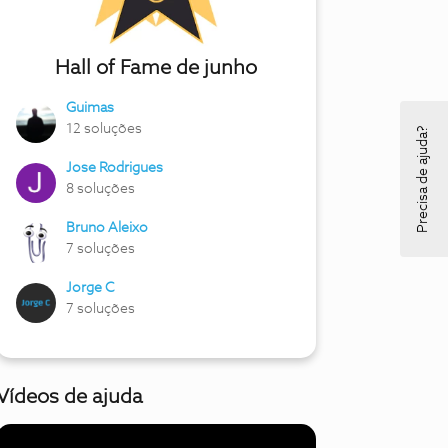
Hall of Fame de junho
Guimas
12 soluções
Precisa de ajuda?
Jose Rodrigues
8 soluções
Bruno Aleixo
7 soluções
Jorge C
7 soluções
Vídeos de ajuda