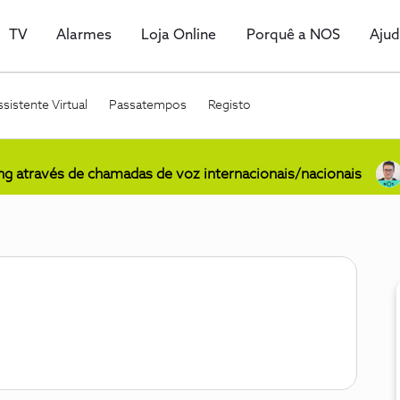
TV
Alarmes
Loja Online
Porquê a NOS
Aju
sistente Virtual
Passatempos
Registo
ing através de chamadas de voz internacionais/nacionais