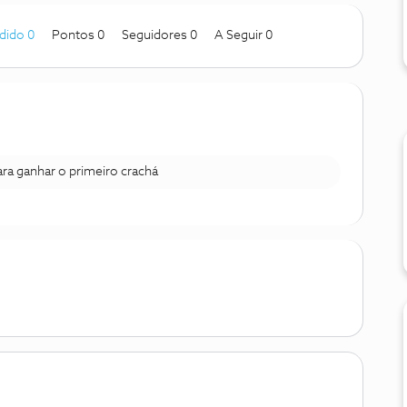
dido 0
Pontos 0
Seguidores
0
A Seguir
0
para ganhar o primeiro crachá