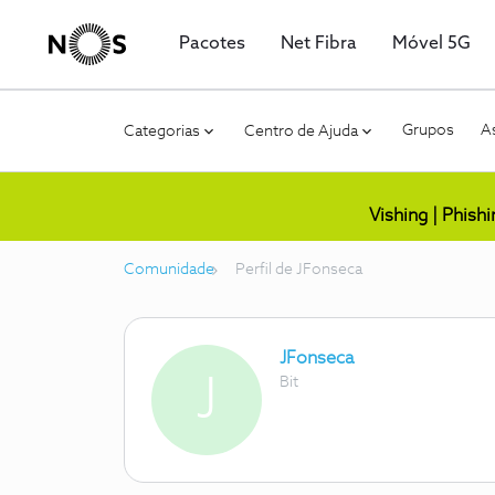
Pacotes
Net Fibra
Móvel 5G
Grupos
As
Categorias
Centro de Ajuda
Vishing | Phish
Comunidade
Perfil de JFonseca
JFonseca
J
Bit