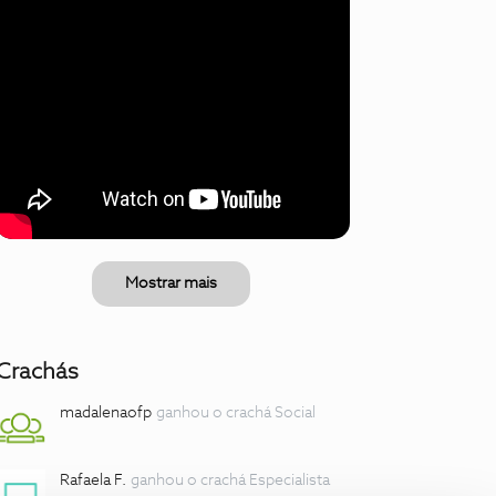
Mostrar mais
Crachás
madalenaofp
ganhou o crachá Social
Rafaela F.
ganhou o crachá Especialista