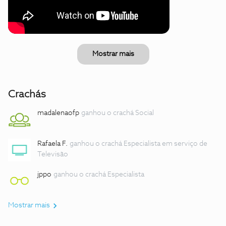
Mostrar mais
Crachás
madalenaofp
ganhou o crachá Social
Rafaela F.
ganhou o crachá Especialista em serviço de
Televisão
jppo
ganhou o crachá Especialista
Mostrar mais