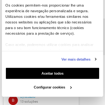
Os cookies permitem-nos proporcionar lhe uma
experiência de navegação personalizada e segura.
Utilizamos cookies e/ou ferramentas similares nos
Descubra as novidades de julho
nossos websites ou aplicações que são necessários
Precisa de ajuda?
para o seu bom funcionamento técnico (cookies
necessários para a prestação de serviço).
Caso aceite, poderemos utilizar cookies para analisar
informação estatística (cookies de analítica), adaptar
este serviço às suas preferências e apresentar-lhe
Ver mais detalhes
funcionalidades (cookies de personalização e
funcionalidade) e adaptar anúncios aos seus interesses
(cookies de publicidade personalizada). Pode gerir a
Hall of Fame de julho
Aceitar todos
utilização dos cookies clicando em "
Configurar
Guimas
Cookies
".
Configurar cookies
17 soluções
ByteSábio
13 soluções