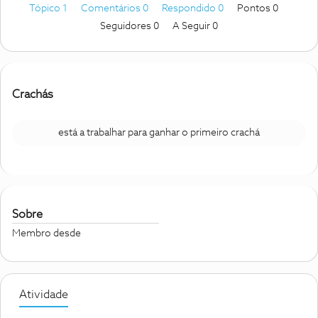
Tópico 1
Comentários 0
Respondido 0
Pontos 0
Seguidores
0
A Seguir
0
Crachás
está a trabalhar para ganhar o primeiro crachá
Sobre
Membro desde
Atividade