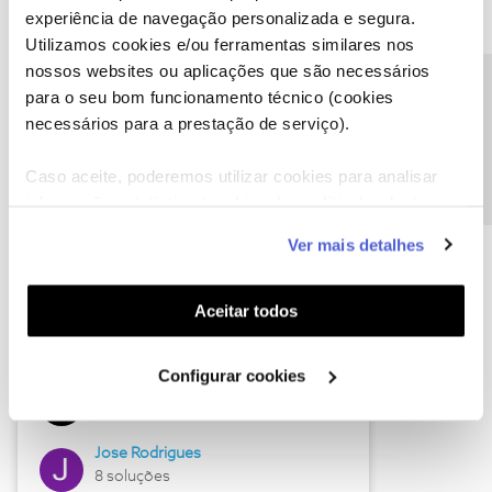
experiência de navegação personalizada e segura.
Utilizamos cookies e/ou ferramentas similares nos
nossos websites ou aplicações que são necessários
Descubra as novidades de junho
Precisa de ajuda?
para o seu bom funcionamento técnico (cookies
necessários para a prestação de serviço).
Caso aceite, poderemos utilizar cookies para analisar
informação estatística (cookies de analítica), adaptar
este serviço às suas preferências e apresentar-lhe
Ver mais detalhes
funcionalidades (cookies de personalização e
funcionalidade) e adaptar anúncios aos seus interesses
(cookies de publicidade personalizada). Pode gerir a
Aceitar todos
utilização dos cookies clicando em "
Configurar
Hall of Fame de junho
Cookies
".
Configurar cookies
Guimas
12 soluções
Jose Rodrigues
8 soluções