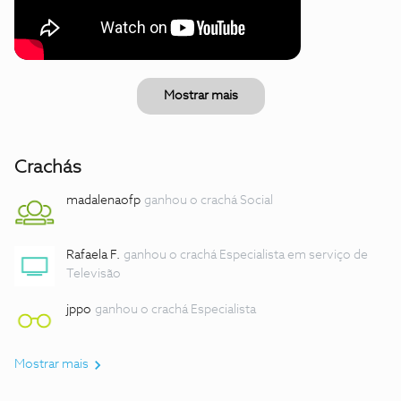
Mostrar mais
Crachás
madalenaofp
ganhou o crachá Social
Rafaela F.
ganhou o crachá Especialista em serviço de
Televisão
jppo
ganhou o crachá Especialista
Mostrar mais