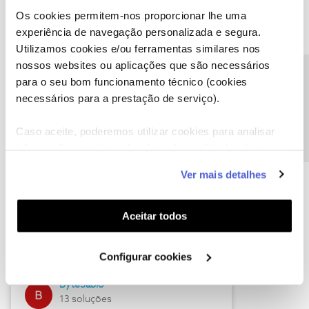
Os cookies permitem-nos proporcionar lhe uma
experiência de navegação personalizada e segura.
Utilizamos cookies e/ou ferramentas similares nos
Descubra as novidades de julho
nossos websites ou aplicações que são necessários
Precisa de ajuda?
para o seu bom funcionamento técnico (cookies
necessários para a prestação de serviço).
Caso aceite, poderemos utilizar cookies para analisar
informação estatística (cookies de analítica), adaptar
este serviço às suas preferências e apresentar-lhe
Ver mais detalhes
funcionalidades (cookies de personalização e
funcionalidade) e adaptar anúncios aos seus interesses
(cookies de publicidade personalizada). Pode gerir a
Hall of Fame de julho
Aceitar todos
utilização dos cookies clicando em "
Configurar
Guimas
Cookies
".
Configurar cookies
17 soluções
ByteSábio
13 soluções