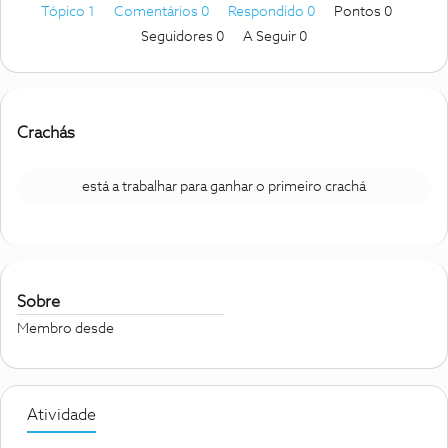
Tópico 1
Comentários 0
Respondido 0
Pontos 0
Seguidores
0
A Seguir
0
Crachás
está a trabalhar para ganhar o primeiro crachá
Sobre
Membro desde
Atividade