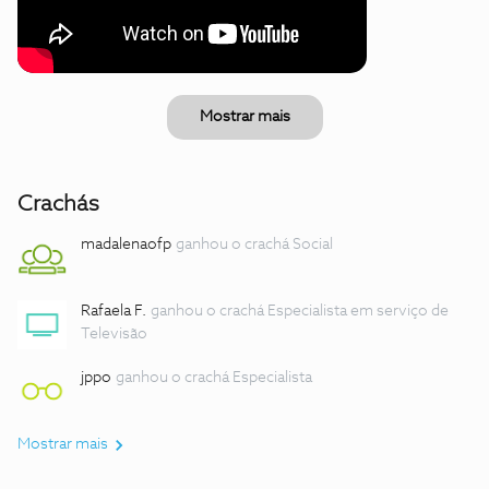
Mostrar mais
Crachás
madalenaofp
ganhou o crachá Social
Rafaela F.
ganhou o crachá Especialista em serviço de
Televisão
jppo
ganhou o crachá Especialista
Mostrar mais