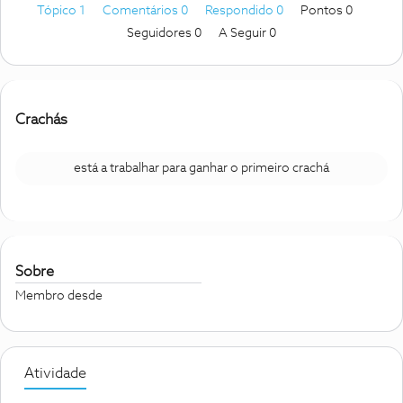
Tópico 1
Comentários 0
Respondido 0
Pontos 0
Seguidores
0
A Seguir
0
Crachás
está a trabalhar para ganhar o primeiro crachá
Sobre
Membro desde
Atividade