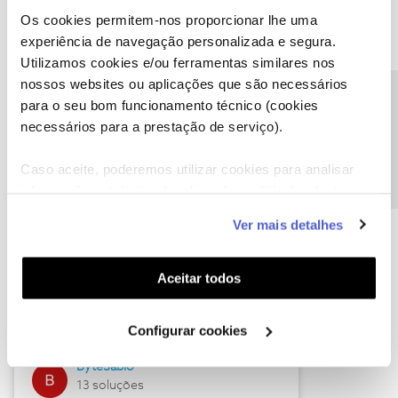
Os cookies permitem-nos proporcionar lhe uma
experiência de navegação personalizada e segura.
Utilizamos cookies e/ou ferramentas similares nos
Descubra as novidades de julho
nossos websites ou aplicações que são necessários
Precisa de ajuda?
para o seu bom funcionamento técnico (cookies
necessários para a prestação de serviço).
Caso aceite, poderemos utilizar cookies para analisar
informação estatística (cookies de analítica), adaptar
este serviço às suas preferências e apresentar-lhe
Ver mais detalhes
funcionalidades (cookies de personalização e
funcionalidade) e adaptar anúncios aos seus interesses
(cookies de publicidade personalizada). Pode gerir a
Hall of Fame de julho
Aceitar todos
utilização dos cookies clicando em "
Configurar
Guimas
Cookies
".
Configurar cookies
17 soluções
ByteSábio
13 soluções