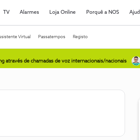
TV
Alarmes
Loja Online
Porquê a NOS
Aju
sistente Virtual
Passatempos
Registo
ing através de chamadas de voz internacionais/nacionais