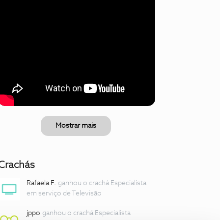
Mostrar mais
Crachás
Rafaela F.
ganhou o crachá Especialista
em serviço de Televisão
jppo
ganhou o crachá Especialista