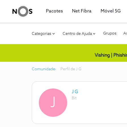
Pacotes
Net Fibra
Móvel 5G
Grupos
As
Categorias
Centro de Ajuda
Vishing | Phish
Comunidade
Perfil de J G
J G
J
Bit