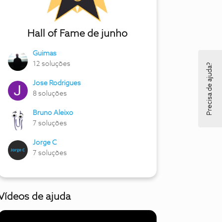
Hall of Fame de junho
Guimas
12 soluções
Precisa de ajuda?
Jose Rodrigues
8 soluções
Bruno Aleixo
7 soluções
Jorge C
7 soluções
Vídeos de ajuda