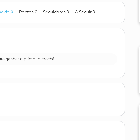
dido 0
Pontos 0
Seguidores
0
A Seguir
0
para ganhar o primeiro crachá