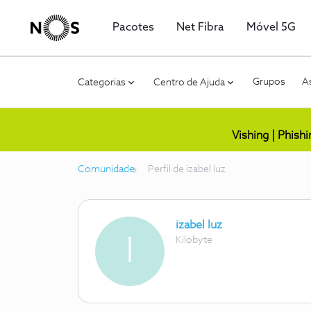
Pacotes
Net Fibra
Móvel 5G
Grupos
As
Categorias
Centro de Ajuda
Vishing | Phish
Comunidade
Perfil de izabel luz
izabel luz
I
Kilobyte