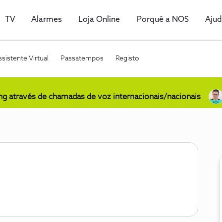
TV
Alarmes
Loja Online
Porquê a NOS
Aju
sistente Virtual
Passatempos
Registo
ing através de chamadas de voz internacionais/nacionais