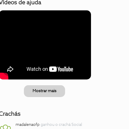
Vídeos de ajuda
Mostrar mais
Crachás
madalenaofp
ganhou o crachá Social