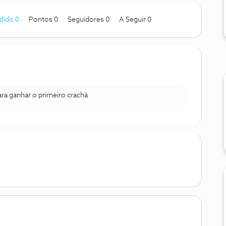
dido 0
Pontos 0
Seguidores
0
A Seguir
0
para ganhar o primeiro crachá