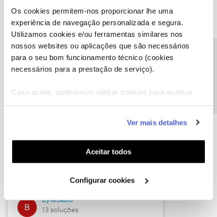
Os cookies permitem-nos proporcionar lhe uma
experiência de navegação personalizada e segura.
Utilizamos cookies e/ou ferramentas similares nos
Descubra as novidades de julho
nossos websites ou aplicações que são necessários
Precisa de ajuda?
para o seu bom funcionamento técnico (cookies
necessários para a prestação de serviço).
Caso aceite, poderemos utilizar cookies para analisar
informação estatística (cookies de analítica), adaptar
este serviço às suas preferências e apresentar-lhe
Ver mais detalhes
funcionalidades (cookies de personalização e
funcionalidade) e adaptar anúncios aos seus interesses
(cookies de publicidade personalizada). Pode gerir a
Hall of Fame de julho
Aceitar todos
utilização dos cookies clicando em "
Configurar
Guimas
Cookies
".
Configurar cookies
17 soluções
ByteSábio
13 soluções