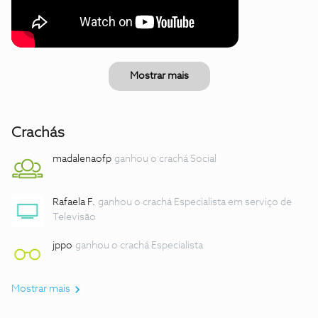
Mostrar mais
Crachás
madalenaofp
ganhou o crachá Social
Rafaela F.
ganhou o crachá Especialista em serviço de
Televisão
jppo
ganhou o crachá Especialista
Mostrar mais