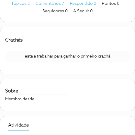
Tópicos 2
Comentários 7
Respondido 0
Pontos 0
Seguidores
0
A Seguir
0
Crachás
está a trabalhar para ganhar o primeiro crachá
Sobre
Membro desde
Atividade