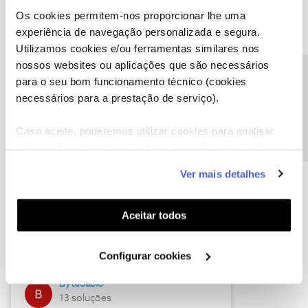
Os cookies permitem-nos proporcionar lhe uma
experiência de navegação personalizada e segura.
Utilizamos cookies e/ou ferramentas similares nos
Descubra as novidades de julho
nossos websites ou aplicações que são necessários
Precisa de ajuda?
para o seu bom funcionamento técnico (cookies
necessários para a prestação de serviço).
Caso aceite, poderemos utilizar cookies para analisar
informação estatística (cookies de analítica), adaptar
este serviço às suas preferências e apresentar-lhe
Ver mais detalhes
funcionalidades (cookies de personalização e
funcionalidade) e adaptar anúncios aos seus interesses
(cookies de publicidade personalizada). Pode gerir a
Hall of Fame de julho
Aceitar todos
utilização dos cookies clicando em "
Configurar
Guimas
Cookies
".
Configurar cookies
17 soluções
ByteSábio
13 soluções