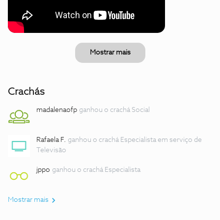
Mostrar mais
Crachás
madalenaofp
ganhou o crachá Social
Rafaela F.
ganhou o crachá Especialista em serviço de
Televisão
jppo
ganhou o crachá Especialista
Mostrar mais