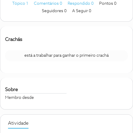
Tópico 1
Comentários 0
Respondido 0
Pontos 0
Seguidores
0
A Seguir
0
Crachás
está a trabalhar para ganhar o primeiro crachá
Sobre
Membro desde
Atividade