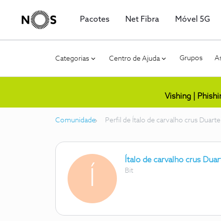
Pacotes
Net Fibra
Móvel 5G
Grupos
As
Categorias
Centro de Ajuda
Vishing | Phish
Comunidade
Perfil de Ítalo de carvalho crus Duarte
Ítalo de carvalho crus Duar
Í
Bit