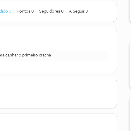
dido 0
Pontos 0
Seguidores
0
A Seguir
0
para ganhar o primeiro crachá