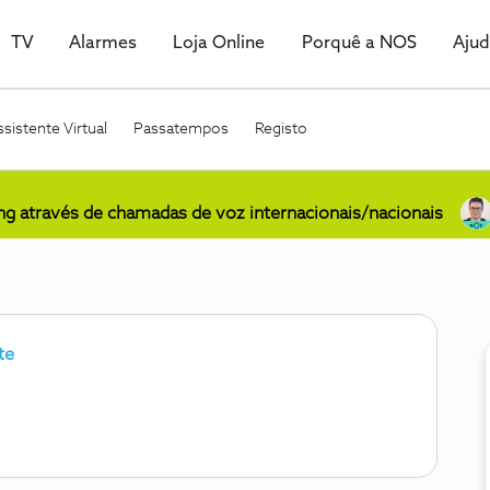
TV
Alarmes
Loja Online
Porquê a NOS
Aju
sistente Virtual
Passatempos
Registo
ing através de chamadas de voz internacionais/nacionais
te