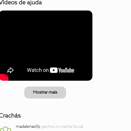
Vídeos de ajuda
Mostrar mais
Crachás
madalenaofp
ganhou o crachá Social