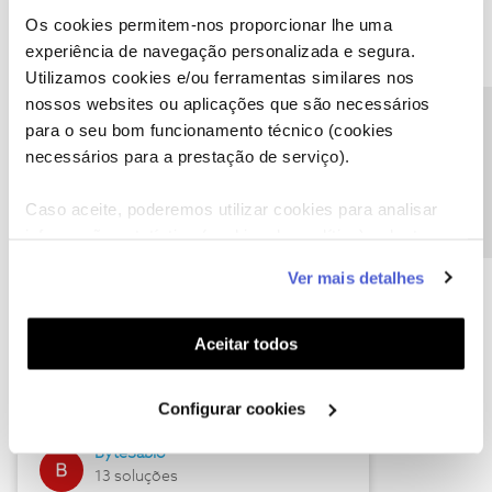
Os cookies permitem-nos proporcionar lhe uma
experiência de navegação personalizada e segura.
Utilizamos cookies e/ou ferramentas similares nos
Descubra as novidades de julho
nossos websites ou aplicações que são necessários
Precisa de ajuda?
para o seu bom funcionamento técnico (cookies
necessários para a prestação de serviço).
Caso aceite, poderemos utilizar cookies para analisar
informação estatística (cookies de analítica), adaptar
este serviço às suas preferências e apresentar-lhe
Ver mais detalhes
funcionalidades (cookies de personalização e
funcionalidade) e adaptar anúncios aos seus interesses
(cookies de publicidade personalizada). Pode gerir a
Hall of Fame de julho
Aceitar todos
utilização dos cookies clicando em "
Configurar
Guimas
Cookies
".
Configurar cookies
17 soluções
ByteSábio
13 soluções