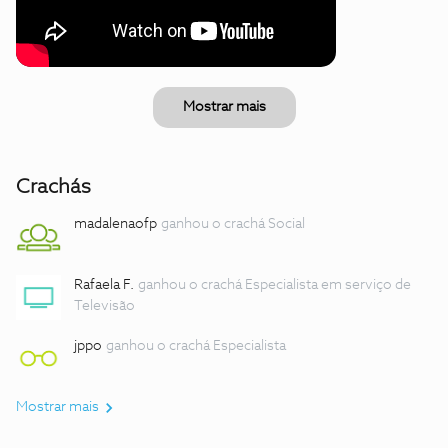
Mostrar mais
Crachás
madalenaofp
ganhou o crachá Social
Rafaela F.
ganhou o crachá Especialista em serviço de
Televisão
jppo
ganhou o crachá Especialista
Mostrar mais