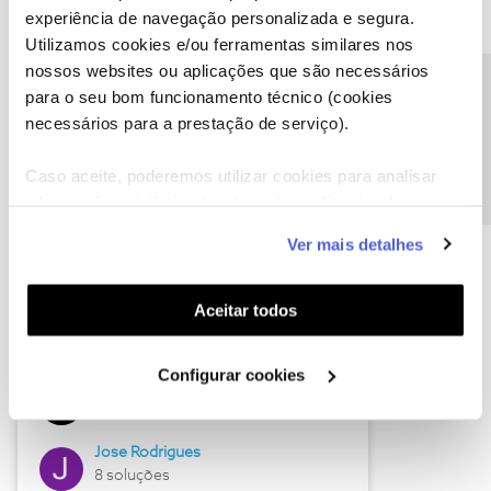
experiência de navegação personalizada e segura.
Utilizamos cookies e/ou ferramentas similares nos
nossos websites ou aplicações que são necessários
Descubra as novidades de junho
Precisa de ajuda?
para o seu bom funcionamento técnico (cookies
necessários para a prestação de serviço).
Caso aceite, poderemos utilizar cookies para analisar
informação estatística (cookies de analítica), adaptar
este serviço às suas preferências e apresentar-lhe
Ver mais detalhes
funcionalidades (cookies de personalização e
funcionalidade) e adaptar anúncios aos seus interesses
(cookies de publicidade personalizada). Pode gerir a
Aceitar todos
utilização dos cookies clicando em "
Configurar
Hall of Fame de junho
Cookies
".
Configurar cookies
Guimas
12 soluções
Jose Rodrigues
8 soluções