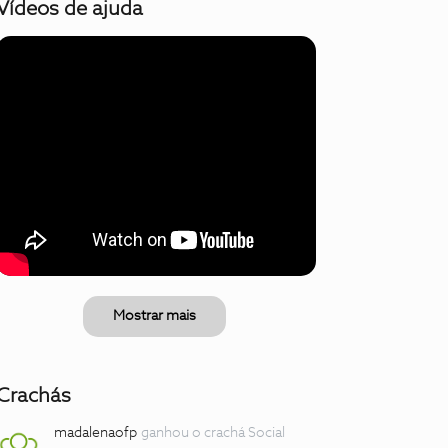
Vídeos de ajuda
Mostrar mais
Crachás
madalenaofp
ganhou o crachá Social