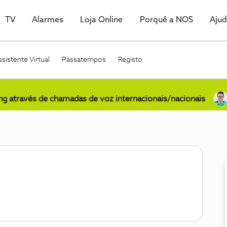
TV
Alarmes
Loja Online
Porquê a NOS
Aju
sistente Virtual
Passatempos
Registo
ing através de chamadas de voz internacionais/nacionais