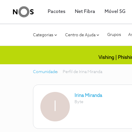
Pacotes
Net Fibra
Móvel 5G
Grupos
As
Categorias
Centro de Ajuda
Vishing | Phish
Comunidade
Perfil de Irina Miranda
Irina Miranda
I
Byte