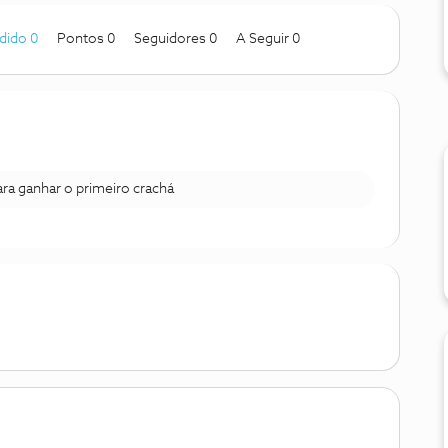
dido 0
Pontos 0
Seguidores
0
A Seguir
0
para ganhar o primeiro crachá