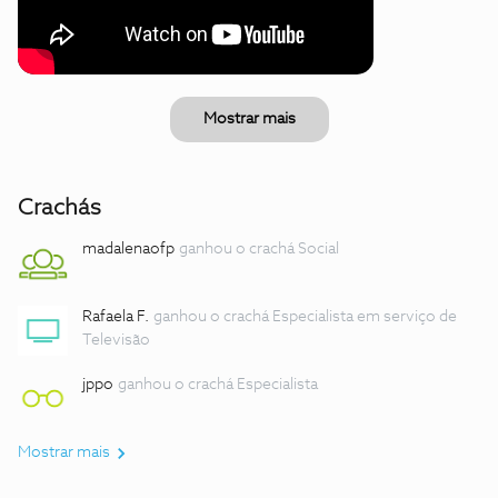
Mostrar mais
Crachás
madalenaofp
ganhou o crachá Social
Rafaela F.
ganhou o crachá Especialista em serviço de
Televisão
jppo
ganhou o crachá Especialista
Mostrar mais