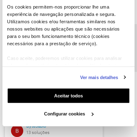
Os cookies permitem-nos proporcionar lhe uma
experiência de navegação personalizada e segura.
Utilizamos cookies e/ou ferramentas similares nos
Descubra as novidades de julho
nossos websites ou aplicações que são necessários
Precisa de ajuda?
para o seu bom funcionamento técnico (cookies
necessários para a prestação de serviço).
Caso aceite, poderemos utilizar cookies para analisar
informação estatística (cookies de analítica), adaptar
este serviço às suas preferências e apresentar-lhe
Ver mais detalhes
funcionalidades (cookies de personalização e
funcionalidade) e adaptar anúncios aos seus interesses
(cookies de publicidade personalizada). Pode gerir a
Hall of Fame de julho
Aceitar todos
utilização dos cookies clicando em "
Configurar
Guimas
Cookies
".
Configurar cookies
17 soluções
ByteSábio
13 soluções