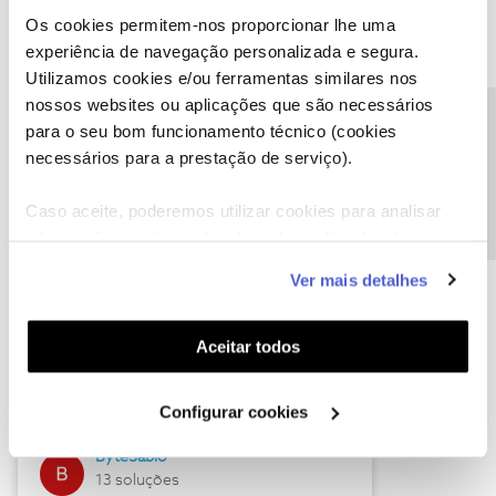
Os cookies permitem-nos proporcionar lhe uma
experiência de navegação personalizada e segura.
Utilizamos cookies e/ou ferramentas similares nos
Descubra as novidades de julho
nossos websites ou aplicações que são necessários
Precisa de ajuda?
para o seu bom funcionamento técnico (cookies
necessários para a prestação de serviço).
Caso aceite, poderemos utilizar cookies para analisar
informação estatística (cookies de analítica), adaptar
este serviço às suas preferências e apresentar-lhe
Ver mais detalhes
funcionalidades (cookies de personalização e
funcionalidade) e adaptar anúncios aos seus interesses
(cookies de publicidade personalizada). Pode gerir a
Hall of Fame de julho
Aceitar todos
utilização dos cookies clicando em "
Configurar
Guimas
Cookies
".
Configurar cookies
17 soluções
ByteSábio
13 soluções