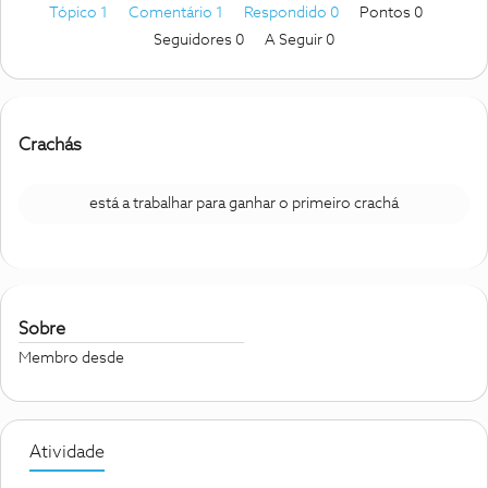
Tópico 1
Comentário 1
Respondido 0
Pontos 0
Seguidores
0
A Seguir
0
Crachás
está a trabalhar para ganhar o primeiro crachá
Sobre
Membro desde
Atividade