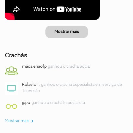
Mostrar mais
Crachás
madalenaofp
ganhou o crachá Social
Rafaela F.
ganhou o crachá Especialista em serviço de
Televisão
jppo
ganhou o crachá Especialista
Mostrar mais