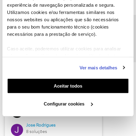
experiência de navegação personalizada e segura.
Utilizamos cookies e/ou ferramentas similares nos
nossos websites ou aplicações que são necessários
Descubra as novidades de junho
Precisa de ajuda?
para o seu bom funcionamento técnico (cookies
necessários para a prestação de serviço).
Caso aceite, poderemos utilizar cookies para analisar
informação estatística (cookies de analítica), adaptar
este serviço às suas preferências e apresentar-lhe
Ver mais detalhes
funcionalidades (cookies de personalização e
funcionalidade) e adaptar anúncios aos seus interesses
(cookies de publicidade personalizada). Pode gerir a
Aceitar todos
utilização dos cookies clicando em "
Configurar
Hall of Fame de junho
Cookies
".
Configurar cookies
Guimas
12 soluções
Jose Rodrigues
8 soluções