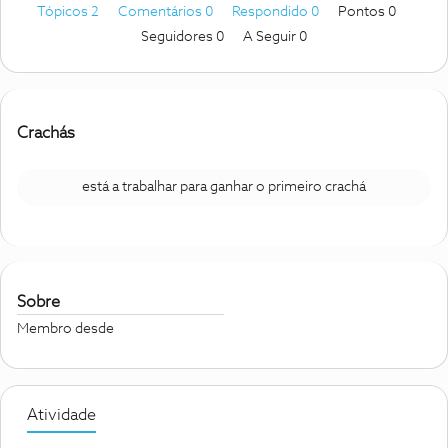
Tópicos 2
Comentários 0
Respondido 0
Pontos 0
Seguidores
0
A Seguir
0
Crachás
está a trabalhar para ganhar o primeiro crachá
Sobre
Membro desde
Atividade