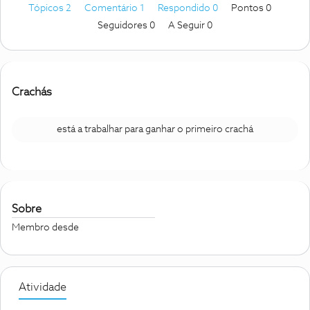
Tópicos 2
Comentário 1
Respondido 0
Pontos 0
Seguidores
0
A Seguir
0
Crachás
está a trabalhar para ganhar o primeiro crachá
Sobre
Membro desde
Atividade