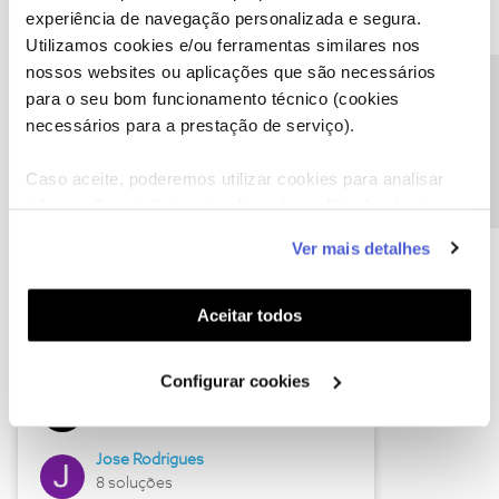
experiência de navegação personalizada e segura.
Utilizamos cookies e/ou ferramentas similares nos
nossos websites ou aplicações que são necessários
Descubra as novidades de junho
Precisa de ajuda?
para o seu bom funcionamento técnico (cookies
necessários para a prestação de serviço).
Caso aceite, poderemos utilizar cookies para analisar
informação estatística (cookies de analítica), adaptar
este serviço às suas preferências e apresentar-lhe
Ver mais detalhes
funcionalidades (cookies de personalização e
funcionalidade) e adaptar anúncios aos seus interesses
(cookies de publicidade personalizada). Pode gerir a
Aceitar todos
utilização dos cookies clicando em "
Configurar
Hall of Fame de junho
Cookies
".
Configurar cookies
Guimas
12 soluções
Jose Rodrigues
8 soluções