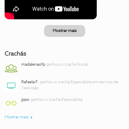
Mostrar mais
Crachás
madalenaofp
ganhou o crachá Social
Rafaela F.
ganhou o crachá Especialista em serviço de
Televisão
jppo
ganhou o crachá Especialista
Mostrar mais