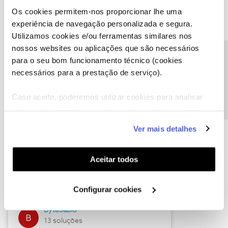
Os cookies permitem-nos proporcionar lhe uma
experiência de navegação personalizada e segura.
Utilizamos cookies e/ou ferramentas similares nos
Descubra as novidades de julho
nossos websites ou aplicações que são necessários
Precisa de ajuda?
para o seu bom funcionamento técnico (cookies
necessários para a prestação de serviço).
Caso aceite, poderemos utilizar cookies para analisar
informação estatística (cookies de analítica), adaptar
este serviço às suas preferências e apresentar-lhe
Ver mais detalhes
funcionalidades (cookies de personalização e
funcionalidade) e adaptar anúncios aos seus interesses
(cookies de publicidade personalizada). Pode gerir a
Hall of Fame de julho
Aceitar todos
utilização dos cookies clicando em "
Configurar
Guimas
Cookies
".
Configurar cookies
17 soluções
ByteSábio
13 soluções