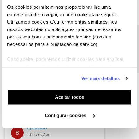
Os cookies permitem-nos proporcionar lhe uma
experiência de navegação personalizada e segura.
Utilizamos cookies e/ou ferramentas similares nos
Descubra as novidades de julho
nossos websites ou aplicações que são necessários
Precisa de ajuda?
para o seu bom funcionamento técnico (cookies
necessários para a prestação de serviço).
Caso aceite, poderemos utilizar cookies para analisar
informação estatística (cookies de analítica), adaptar
este serviço às suas preferências e apresentar-lhe
Ver mais detalhes
funcionalidades (cookies de personalização e
funcionalidade) e adaptar anúncios aos seus interesses
(cookies de publicidade personalizada). Pode gerir a
Hall of Fame de julho
Aceitar todos
utilização dos cookies clicando em "
Configurar
Guimas
Cookies
".
Configurar cookies
17 soluções
ByteSábio
13 soluções