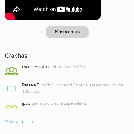
Mostrar mais
Crachás
madalenaofp
ganhou o crachá Social
Rafaela F.
ganhou o crachá Especialista em serviço de
Televisão
jppo
ganhou o crachá Especialista
Mostrar mais