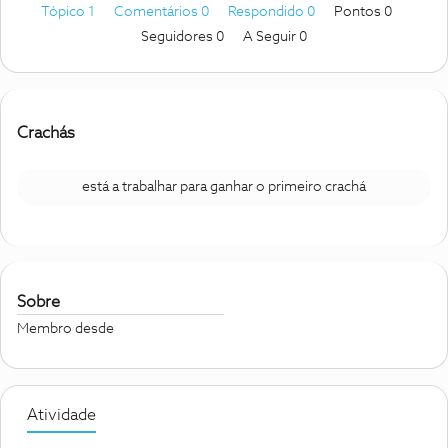
Tópico 1
Comentários 0
Respondido 0
Pontos 0
Seguidores
0
A Seguir
0
Crachás
está a trabalhar para ganhar o primeiro crachá
Sobre
Membro desde
Atividade