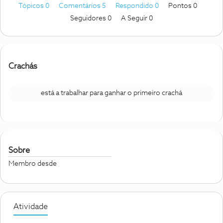
Tópicos 0
Comentários 5
Respondido 0
Pontos 0
Seguidores
0
A Seguir
0
Crachás
está a trabalhar para ganhar o primeiro crachá
Sobre
Membro desde
Atividade