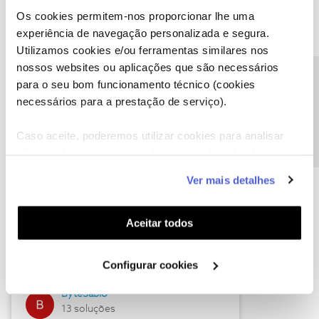
Os cookies permitem-nos proporcionar lhe uma
experiência de navegação personalizada e segura.
Utilizamos cookies e/ou ferramentas similares nos
Descubra as novidades de julho
nossos websites ou aplicações que são necessários
Precisa de ajuda?
para o seu bom funcionamento técnico (cookies
necessários para a prestação de serviço).
Caso aceite, poderemos utilizar cookies para analisar
informação estatística (cookies de analítica), adaptar
este serviço às suas preferências e apresentar-lhe
Ver mais detalhes
funcionalidades (cookies de personalização e
funcionalidade) e adaptar anúncios aos seus interesses
(cookies de publicidade personalizada). Pode gerir a
Hall of Fame de julho
Aceitar todos
utilização dos cookies clicando em "
Configurar
Guimas
Cookies
".
Configurar cookies
17 soluções
ByteSábio
13 soluções