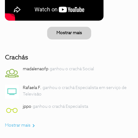
Mostrar mais
Crachás
madalenaofp
ganhou o crachá Social
Rafaela F.
ganhou o crachá Especialista em serviço de
Televisão
jppo
ganhou o crachá Especialista
Mostrar mais