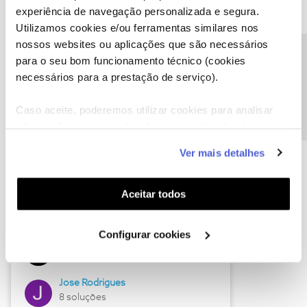
experiência de navegação personalizada e segura.
Utilizamos cookies e/ou ferramentas similares nos
nossos websites ou aplicações que são necessários
Descubra as novidades de junho
Precisa de ajuda?
para o seu bom funcionamento técnico (cookies
necessários para a prestação de serviço).
Caso aceite, poderemos utilizar cookies para analisar
informação estatística (cookies de analítica), adaptar
este serviço às suas preferências e apresentar-lhe
Ver mais detalhes
funcionalidades (cookies de personalização e
funcionalidade) e adaptar anúncios aos seus interesses
(cookies de publicidade personalizada). Pode gerir a
Aceitar todos
utilização dos cookies clicando em "
Configurar
Hall of Fame de junho
Cookies
".
Configurar cookies
Guimas
12 soluções
Jose Rodrigues
8 soluções