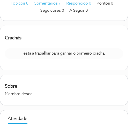
Tópicos 0
Comentários 7
Respondido 0
Pontos 0
Seguidores
0
A Seguir
0
Crachás
está a trabalhar para ganhar o primeiro crachá
Sobre
Membro desde
Atividade