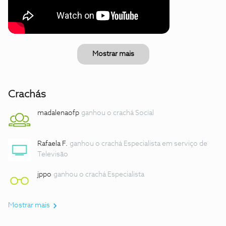
Mostrar mais
Crachás
madalenaofp
ganhou o crachá Social
Rafaela F.
ganhou o crachá Especialista em serviço de
Televisão
jppo
ganhou o crachá Especialista
Mostrar mais