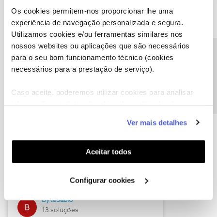
Os cookies permitem-nos proporcionar lhe uma
experiência de navegação personalizada e segura.
Utilizamos cookies e/ou ferramentas similares nos
Descubra as novidades de julho
nossos websites ou aplicações que são necessários
Precisa de ajuda?
para o seu bom funcionamento técnico (cookies
necessários para a prestação de serviço).
Caso aceite, poderemos utilizar cookies para analisar
informação estatística (cookies de analítica), adaptar
este serviço às suas preferências e apresentar-lhe
Ver mais detalhes
funcionalidades (cookies de personalização e
funcionalidade) e adaptar anúncios aos seus interesses
(cookies de publicidade personalizada). Pode gerir a
Hall of Fame de julho
Aceitar todos
utilização dos cookies clicando em "
Configurar
Guimas
Cookies
".
Configurar cookies
17 soluções
ByteSábio
13 soluções