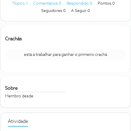
Tópico 1
Comentários 0
Respondido 0
Pontos 0
Seguidores
0
A Seguir
0
Crachás
está a trabalhar para ganhar o primeiro crachá
Sobre
Membro desde
Atividade