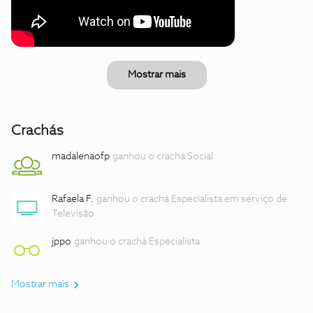
Mostrar mais
Crachás
madalenaofp
ganhou o crachá Social
Rafaela F.
ganhou o crachá Especialista em serviço de
Televisão
jppo
ganhou o crachá Especialista
Mostrar mais