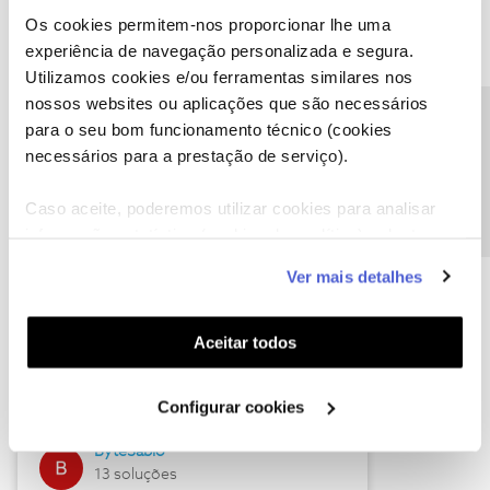
Os cookies permitem-nos proporcionar lhe uma
experiência de navegação personalizada e segura.
Utilizamos cookies e/ou ferramentas similares nos
Descubra as novidades de julho
nossos websites ou aplicações que são necessários
Precisa de ajuda?
para o seu bom funcionamento técnico (cookies
necessários para a prestação de serviço).
Caso aceite, poderemos utilizar cookies para analisar
informação estatística (cookies de analítica), adaptar
este serviço às suas preferências e apresentar-lhe
Ver mais detalhes
funcionalidades (cookies de personalização e
funcionalidade) e adaptar anúncios aos seus interesses
(cookies de publicidade personalizada). Pode gerir a
Hall of Fame de julho
Aceitar todos
utilização dos cookies clicando em "
Configurar
Guimas
Cookies
".
Configurar cookies
17 soluções
ByteSábio
13 soluções