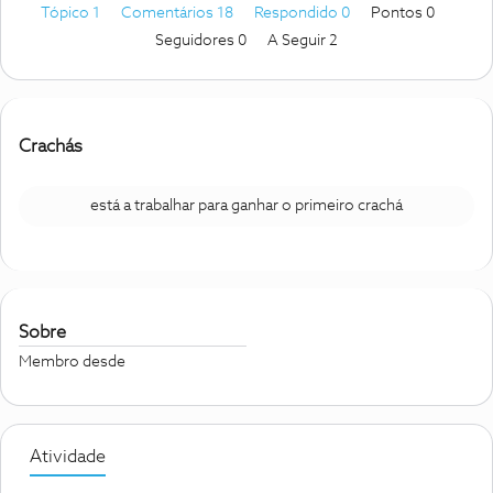
Tópico 1
Comentários 18
Respondido 0
Pontos 0
Seguidores
0
A Seguir
2
Crachás
está a trabalhar para ganhar o primeiro crachá
Sobre
Membro desde
Atividade