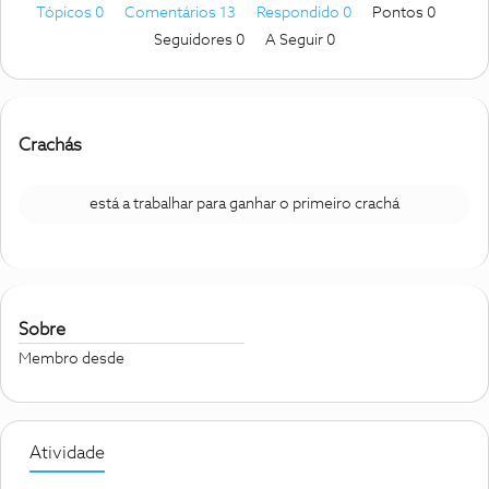
Tópicos 0
Comentários 13
Respondido 0
Pontos 0
Seguidores
0
A Seguir
0
Crachás
está a trabalhar para ganhar o primeiro crachá
Sobre
Membro desde
Atividade