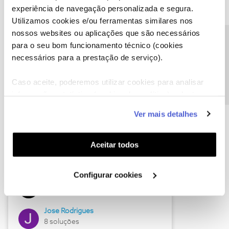
experiência de navegação personalizada e segura.
Utilizamos cookies e/ou ferramentas similares nos
nossos websites ou aplicações que são necessários
Descubra as novidades de junho
Precisa de ajuda?
para o seu bom funcionamento técnico (cookies
necessários para a prestação de serviço).
Caso aceite, poderemos utilizar cookies para analisar
informação estatística (cookies de analítica), adaptar
este serviço às suas preferências e apresentar-lhe
Ver mais detalhes
funcionalidades (cookies de personalização e
funcionalidade) e adaptar anúncios aos seus interesses
(cookies de publicidade personalizada). Pode gerir a
Aceitar todos
utilização dos cookies clicando em "
Configurar
Hall of Fame de junho
Cookies
".
Configurar cookies
Guimas
12 soluções
Jose Rodrigues
8 soluções