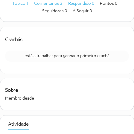
Tópico 1
Comentários 2
Respondido 0
Pontos 0
Seguidores
0
A Seguir
0
Crachás
está a trabalhar para ganhar o primeiro crachá
Sobre
Membro desde
Atividade