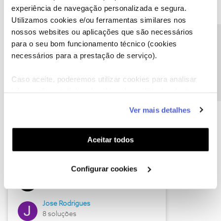
experiência de navegação personalizada e segura.
Utilizamos cookies e/ou ferramentas similares nos
nossos websites ou aplicações que são necessários
Descubra as novidades de junho
Precisa de ajuda?
para o seu bom funcionamento técnico (cookies
necessários para a prestação de serviço).
Caso aceite, poderemos utilizar cookies para analisar
informação estatística (cookies de analítica), adaptar
este serviço às suas preferências e apresentar-lhe
Ver mais detalhes
funcionalidades (cookies de personalização e
funcionalidade) e adaptar anúncios aos seus interesses
(cookies de publicidade personalizada). Pode gerir a
Aceitar todos
utilização dos cookies clicando em "
Configurar
Hall of Fame de junho
Cookies
".
Configurar cookies
Guimas
12 soluções
Jose Rodrigues
8 soluções