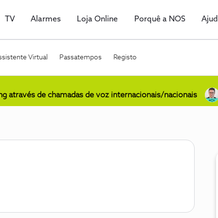
TV
Alarmes
Loja Online
Porquê a NOS
Aju
sistente Virtual
Passatempos
Registo
ing através de chamadas de voz internacionais/nacionais