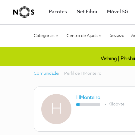
Pacotes
Net Fibra
Móvel 5G
Grupos
As
Categorias
Centro de Ajuda
Vishing | Phish
Comunidade
Perfil de HMonteiro
HMonteiro
H
Kilobyte