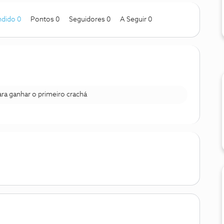
dido 0
Pontos 0
Seguidores
0
A Seguir
0
para ganhar o primeiro crachá