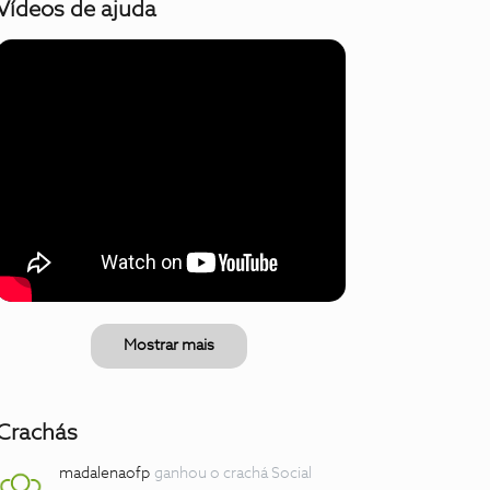
Vídeos de ajuda
Mostrar mais
Crachás
madalenaofp
ganhou o crachá Social