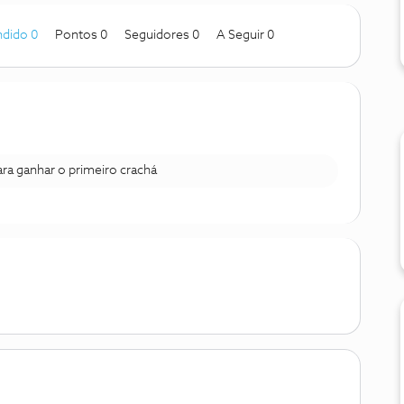
dido 0
Pontos 0
Seguidores
0
A Seguir
0
para ganhar o primeiro crachá