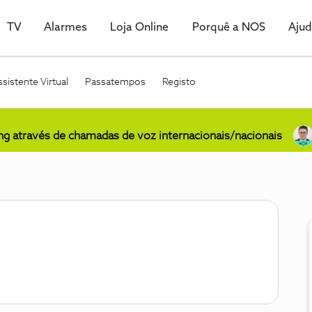
TV
Alarmes
Loja Online
Porquê a NOS
Aju
sistente Virtual
Passatempos
Registo
ing através de chamadas de voz internacionais/nacionais