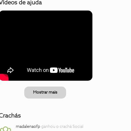
Vídeos de ajuda
Mostrar mais
Crachás
madalenaofp
ganhou o crachá Social