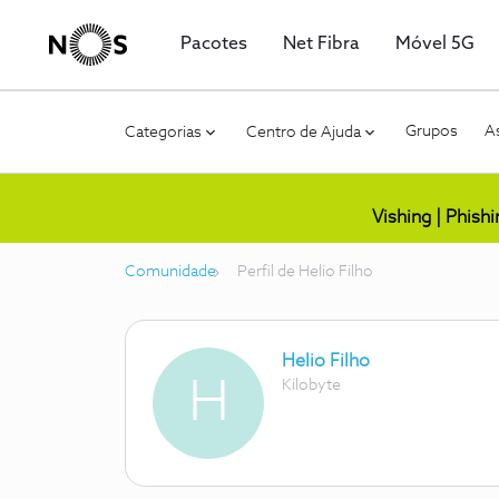
Pacotes
Net Fibra
Móvel 5G
Grupos
As
Categorias
Centro de Ajuda
Vishing | Phish
Comunidade
Perfil de Helio Filho
Helio Filho
H
Kilobyte