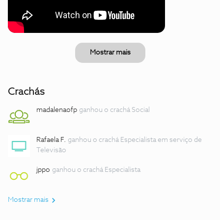
Mostrar mais
Crachás
madalenaofp
ganhou o crachá Social
Rafaela F.
ganhou o crachá Especialista em serviço de
Televisão
jppo
ganhou o crachá Especialista
Mostrar mais