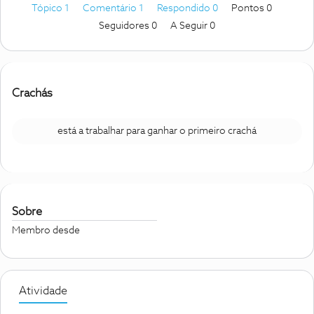
Tópico 1
Comentário 1
Respondido 0
Pontos 0
Seguidores
0
A Seguir
0
Crachás
está a trabalhar para ganhar o primeiro crachá
Sobre
Membro desde
Atividade