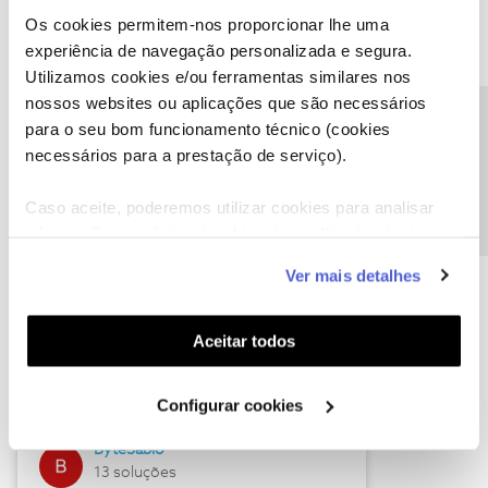
Os cookies permitem-nos proporcionar lhe uma
experiência de navegação personalizada e segura.
Utilizamos cookies e/ou ferramentas similares nos
Descubra as novidades de julho
nossos websites ou aplicações que são necessários
Precisa de ajuda?
para o seu bom funcionamento técnico (cookies
necessários para a prestação de serviço).
Caso aceite, poderemos utilizar cookies para analisar
informação estatística (cookies de analítica), adaptar
este serviço às suas preferências e apresentar-lhe
Ver mais detalhes
funcionalidades (cookies de personalização e
funcionalidade) e adaptar anúncios aos seus interesses
(cookies de publicidade personalizada). Pode gerir a
Hall of Fame de julho
Aceitar todos
utilização dos cookies clicando em "
Configurar
Guimas
Cookies
".
Configurar cookies
17 soluções
ByteSábio
13 soluções