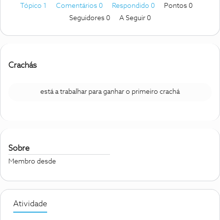
Tópico 1
Comentários 0
Respondido 0
Pontos 0
Seguidores
0
A Seguir
0
Crachás
está a trabalhar para ganhar o primeiro crachá
Sobre
Membro desde
Atividade