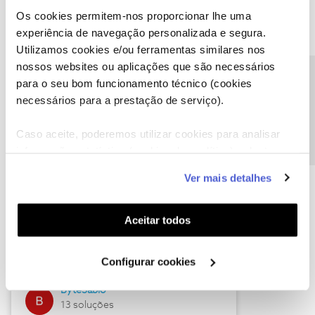
Os cookies permitem-nos proporcionar lhe uma
experiência de navegação personalizada e segura.
Utilizamos cookies e/ou ferramentas similares nos
Descubra as novidades de julho
nossos websites ou aplicações que são necessários
Precisa de ajuda?
para o seu bom funcionamento técnico (cookies
necessários para a prestação de serviço).
Caso aceite, poderemos utilizar cookies para analisar
informação estatística (cookies de analítica), adaptar
este serviço às suas preferências e apresentar-lhe
Ver mais detalhes
funcionalidades (cookies de personalização e
funcionalidade) e adaptar anúncios aos seus interesses
(cookies de publicidade personalizada). Pode gerir a
Hall of Fame de julho
Aceitar todos
utilização dos cookies clicando em "
Configurar
Guimas
Cookies
".
Configurar cookies
17 soluções
ByteSábio
13 soluções