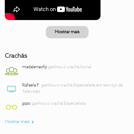
Mostrar mais
Crachás
madalenaofp
ganhou o crachá Social
Rafaela F.
ganhou o crachá Especialista em serviço de
Televisão
jppo
ganhou o crachá Especialista
Mostrar mais