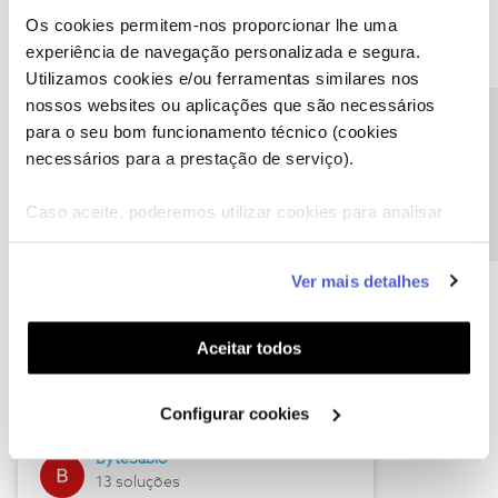
Os cookies permitem-nos proporcionar lhe uma
experiência de navegação personalizada e segura.
Utilizamos cookies e/ou ferramentas similares nos
Descubra as novidades de julho
nossos websites ou aplicações que são necessários
Precisa de ajuda?
para o seu bom funcionamento técnico (cookies
necessários para a prestação de serviço).
Caso aceite, poderemos utilizar cookies para analisar
informação estatística (cookies de analítica), adaptar
este serviço às suas preferências e apresentar-lhe
Ver mais detalhes
funcionalidades (cookies de personalização e
funcionalidade) e adaptar anúncios aos seus interesses
(cookies de publicidade personalizada). Pode gerir a
Hall of Fame de julho
Aceitar todos
utilização dos cookies clicando em "
Configurar
Guimas
Cookies
".
Configurar cookies
17 soluções
ByteSábio
13 soluções