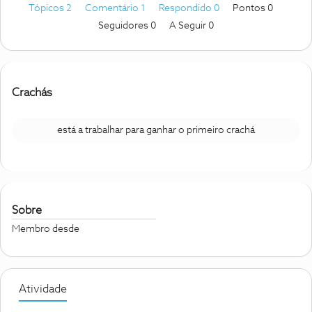
Tópicos 2
Comentário 1
Respondido 0
Pontos 0
Seguidores
0
A Seguir
0
Crachás
está a trabalhar para ganhar o primeiro crachá
Sobre
Membro desde
Atividade