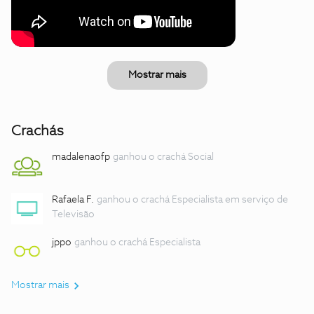
Mostrar mais
Crachás
madalenaofp
ganhou o crachá Social
Rafaela F.
ganhou o crachá Especialista em serviço de
Televisão
jppo
ganhou o crachá Especialista
Mostrar mais