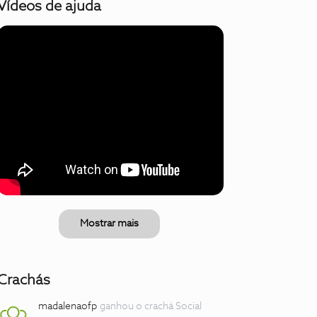
Vídeos de ajuda
Mostrar mais
Crachás
madalenaofp
ganhou o crachá Social