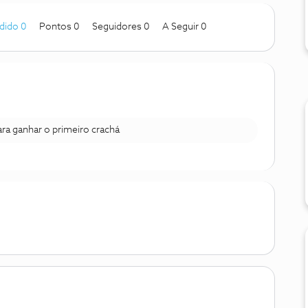
dido 0
Pontos 0
Seguidores
0
A Seguir
0
para ganhar o primeiro crachá