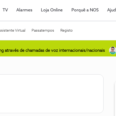
TV
Alarmes
Loja Online
Porquê a NOS
Aju
sistente Virtual
Passatempos
Registo
ing através de chamadas de voz internacionais/nacionais