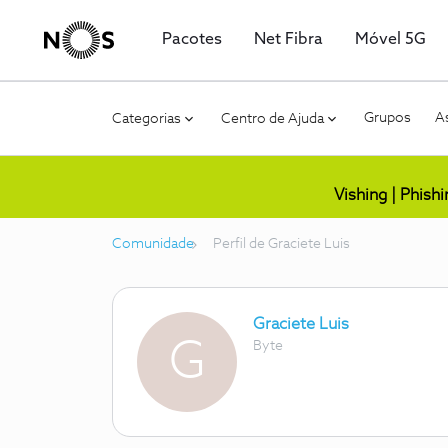
Pacotes
Net Fibra
Móvel 5G
Grupos
As
Categorias
Centro de Ajuda
Vishing | Phish
Comunidade
Perfil de Graciete Luis
Graciete Luis
G
Byte