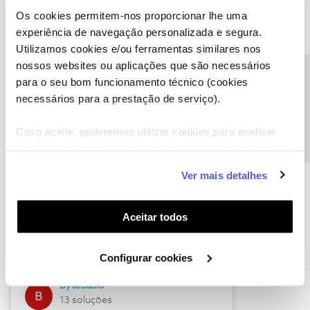
Os cookies permitem-nos proporcionar lhe uma
experiência de navegação personalizada e segura.
Utilizamos cookies e/ou ferramentas similares nos
Descubra as novidades de julho
nossos websites ou aplicações que são necessários
Precisa de ajuda?
para o seu bom funcionamento técnico (cookies
necessários para a prestação de serviço).
Caso aceite, poderemos utilizar cookies para analisar
informação estatística (cookies de analítica), adaptar
este serviço às suas preferências e apresentar-lhe
Ver mais detalhes
funcionalidades (cookies de personalização e
funcionalidade) e adaptar anúncios aos seus interesses
(cookies de publicidade personalizada). Pode gerir a
Hall of Fame de julho
Aceitar todos
utilização dos cookies clicando em "
Configurar
Guimas
Cookies
".
Configurar cookies
17 soluções
ByteSábio
13 soluções