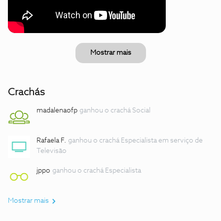
Mostrar mais
Crachás
madalenaofp
ganhou o crachá Social
Rafaela F.
ganhou o crachá Especialista em serviço de
Televisão
jppo
ganhou o crachá Especialista
Mostrar mais