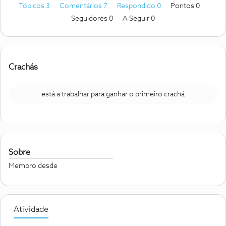
Tópicos 3
Comentários 7
Respondido 0
Pontos 0
Seguidores
0
A Seguir
0
Crachás
está a trabalhar para ganhar o primeiro crachá
Sobre
Membro desde
Atividade