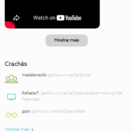
Mostrar mais
Crachás
madalenaofp
ganhou o crachá Social
Rafaela F.
ganhou o crachá Especialista em serviço de
Televisão
jppo
ganhou o crachá Especialista
Mostrar mais