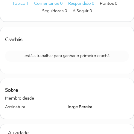
Tópico 1
Comentários 0
Respondido 0
Pontos 0
Seguidores
0
A Seguir
0
Crachás
está a trabalhar para ganhar o primeiro crachá
Sobre
Membro desde
Assinatura
Jorge Pereira
Atividade