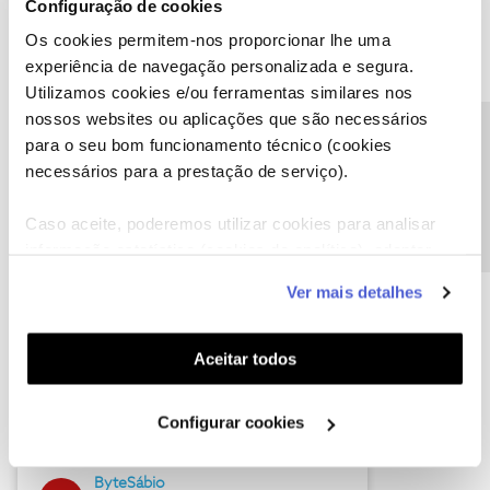
Configuração de cookies
Os cookies permitem-nos proporcionar lhe uma
experiência de navegação personalizada e segura.
Utilizamos cookies e/ou ferramentas similares nos
Descubra as novidades de julho
nossos websites ou aplicações que são necessários
Precisa de ajuda?
para o seu bom funcionamento técnico (cookies
necessários para a prestação de serviço).
Caso aceite, poderemos utilizar cookies para analisar
informação estatística (cookies de analítica), adaptar
este serviço às suas preferências e apresentar-lhe
Ver mais detalhes
funcionalidades (cookies de personalização e
funcionalidade) e adaptar anúncios aos seus interesses
(cookies de publicidade personalizada). Pode gerir a
Aceitar todos
Hall of Fame de julho
utilização dos cookies clicando em "
Configurar
Cookies
".
Guimas
Configurar cookies
17 soluções
ByteSábio