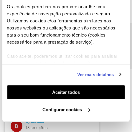
Os cookies permitem-nos proporcionar lhe uma
experiência de navegação personalizada e segura.
Utilizamos cookies e/ou ferramentas similares nos
Descubra as novidades de julho
nossos websites ou aplicações que são necessários
Precisa de ajuda?
para o seu bom funcionamento técnico (cookies
necessários para a prestação de serviço).
Caso aceite, poderemos utilizar cookies para analisar
informação estatística (cookies de analítica), adaptar
este serviço às suas preferências e apresentar-lhe
Ver mais detalhes
funcionalidades (cookies de personalização e
funcionalidade) e adaptar anúncios aos seus interesses
(cookies de publicidade personalizada). Pode gerir a
Hall of Fame de julho
Aceitar todos
utilização dos cookies clicando em "
Configurar
Guimas
Cookies
".
Configurar cookies
17 soluções
ByteSábio
13 soluções