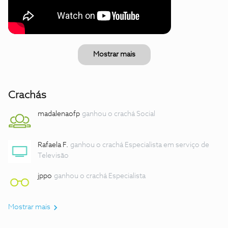
Mostrar mais
Crachás
madalenaofp
ganhou o crachá Social
Rafaela F.
ganhou o crachá Especialista em serviço de
Televisão
jppo
ganhou o crachá Especialista
Mostrar mais