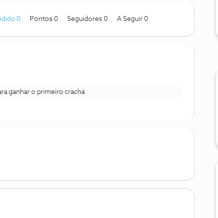
dido 0
Pontos 0
Seguidores
0
A Seguir
0
para ganhar o primeiro crachá