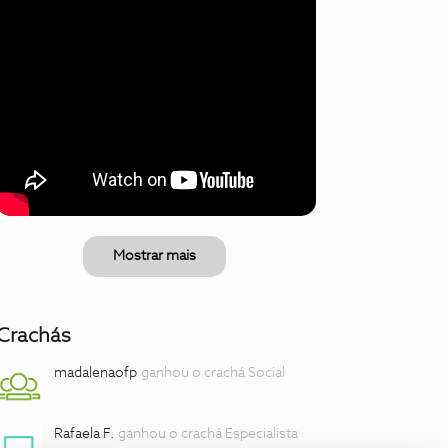
Mostrar mais
Crachás
madalenaofp
ganhou o crachá Social
Rafaela F.
ganhou o crachá Especialista