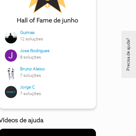
Hall of Fame de junho
Guimas
12 soluções
Precisa de ajuda?
Jose Rodrigues
8 soluções
Bruno Aleixo
7 soluções
Jorge C
7 soluções
Vídeos de ajuda