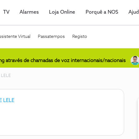
TV
Alarmes
Loja Online
Porquê a NOS
Aju
sistente Virtual
Passatempos
Registo
ing através de chamadas de voz internacionais/nacionais
 LELE
 LELE