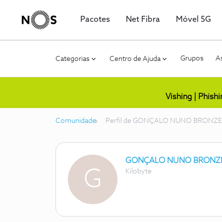
Pacotes
Net Fibra
Móvel 5G
Grupos
As
Categorias
Centro de Ajuda
Vishing | Phish
Comunidade
Perfil de GONÇALO NUNO BRONZE
GONÇALO NUNO BRONZE
G
Kilobyte