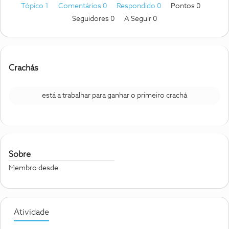
Tópico 1
Comentários 0
Respondido 0
Pontos 0
Seguidores
0
A Seguir
0
Crachás
está a trabalhar para ganhar o primeiro crachá
Sobre
Membro desde
Atividade