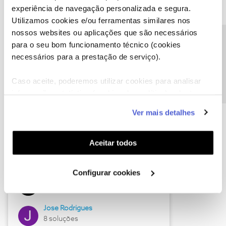
experiência de navegação personalizada e segura.
Utilizamos cookies e/ou ferramentas similares nos
nossos websites ou aplicações que são necessários
Descubra as novidades de junho
Precisa de ajuda?
para o seu bom funcionamento técnico (cookies
necessários para a prestação de serviço).
Caso aceite, poderemos utilizar cookies para analisar
informação estatística (cookies de analítica), adaptar
este serviço às suas preferências e apresentar-lhe
Ver mais detalhes
funcionalidades (cookies de personalização e
funcionalidade) e adaptar anúncios aos seus interesses
(cookies de publicidade personalizada). Pode gerir a
Aceitar todos
utilização dos cookies clicando em "
Configurar
Hall of Fame de junho
Cookies
".
Configurar cookies
Guimas
12 soluções
Jose Rodrigues
8 soluções