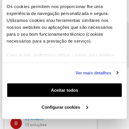
Os cookies permitem-nos proporcionar lhe uma
experiência de navegação personalizada e segura.
Utilizamos cookies e/ou ferramentas similares nos
Descubra as novidades de julho
nossos websites ou aplicações que são necessários
Precisa de ajuda?
para o seu bom funcionamento técnico (cookies
necessários para a prestação de serviço).
Caso aceite, poderemos utilizar cookies para analisar
informação estatística (cookies de analítica), adaptar
este serviço às suas preferências e apresentar-lhe
Ver mais detalhes
funcionalidades (cookies de personalização e
funcionalidade) e adaptar anúncios aos seus interesses
(cookies de publicidade personalizada). Pode gerir a
Hall of Fame de julho
Aceitar todos
utilização dos cookies clicando em "
Configurar
Guimas
Cookies
".
Configurar cookies
17 soluções
ByteSábio
13 soluções