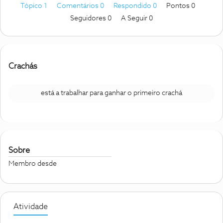
Tópico 1
Comentários 0
Respondido 0
Pontos 0
Seguidores
0
A Seguir
0
Crachás
está a trabalhar para ganhar o primeiro crachá
Sobre
Membro desde
Atividade