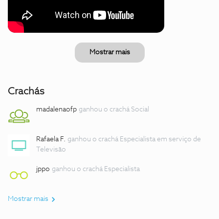
Mostrar mais
Crachás
madalenaofp
ganhou o crachá Social
Rafaela F.
ganhou o crachá Especialista em serviço de
Televisão
jppo
ganhou o crachá Especialista
Mostrar mais